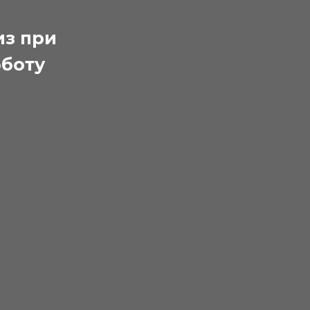
из при
бботу