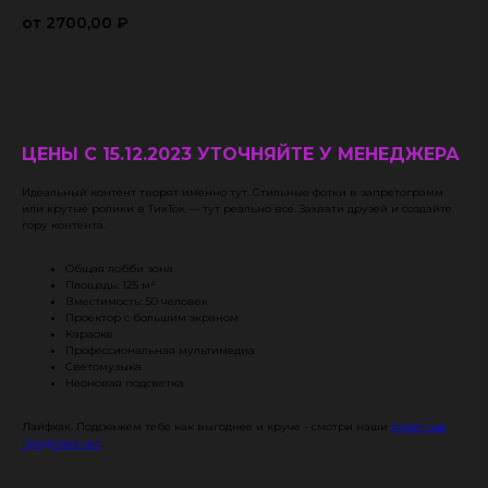
2700,00
₽
Забронировать
ЦЕНЫ С 15.12.2023 УТОЧНЯЙТЕ У МЕНЕДЖЕРА
Идеальный контент творят именно тут. Стильные фотки в запретограмм
или крутые ролики в ТикТок — тут реально все. Захвати друзей и создайте
гору контента.
Общая лобби зона
Площадь: 125 м²
Вместимость: 50 человек
Проектор с большим экраном
Караоке
Профессиональная мультимедиа
Светомузыка
Неоновая подсветка
Лайфхак. Подскажем тебе как выгоднее и круче - смотри наши
пакетные
предложения
.