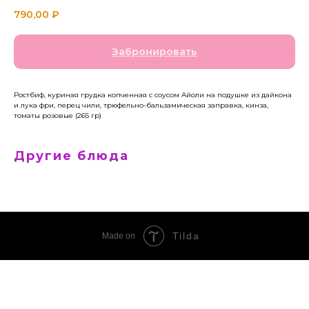
790,00
₽
Забронировать
Ростбиф, куриная грудка копченная с соусом Айоли на подушке из дайкона
и лука фри, перец чили, трюфельно-бальзамическая заправка, кинза,
томаты розовые (265 гр)
Другие блюда
Tilda
Made on