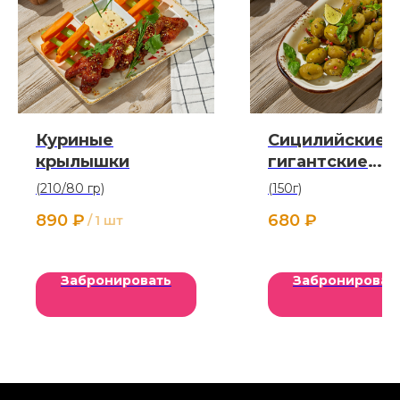
Куриные
Сицилийские
крылышки
гигантские
оливки
(210/80 гр)
(150г)
890
₽
680
₽
/
1 шт
Забронировать
Забронироват